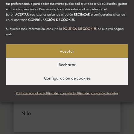
tus preferencias, o para poder mostrarte publicidad ajustada a tus búsquedas, gustos
e intereses personales. Puedes aceptar todas estas cookies pulsando el
botón
ACEPTAR,
rechazarlas pulsando el botón
RECHAZAR
o configurarlas clicando
en el apartado
CONFIGURACIÓN DE COOKIES
.
Si quieres más información, consulta la
POLÍTICA DE COOKIES
de nuestra página
web.
Aceptar
Rechazar
Configuración de cookies
Política de cookies
Política de privacidad
Política de protección de datos
Nilo